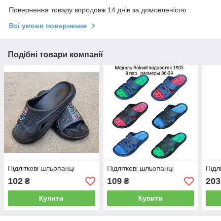
Повернення товару впродовж 14 днів за домовленістю
Всі умови повернення
Подібні товари компанії
Підліткові шльопанці
Підліткові шльопанці
Підл
102
109
203
₴
₴
Купити
Купити