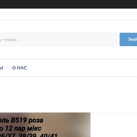
Зна
Ы
О НАС