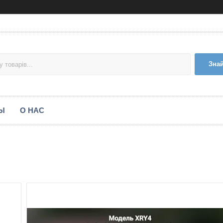
Зна
Ы
О НАС