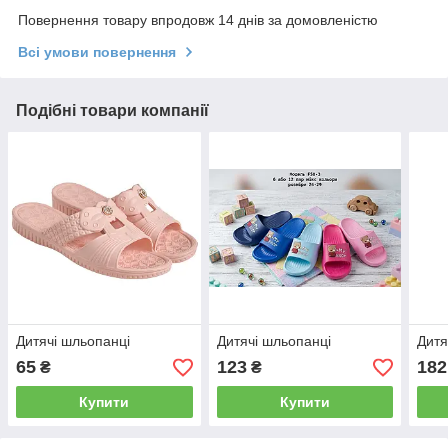
Повернення товару впродовж 14 днів за домовленістю
Всі умови повернення
Подібні товари компанії
Дитячі шльопанці
Дитячі шльопанці
Дитя
65
123
182
₴
₴
Купити
Купити