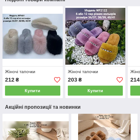
Жіночі тапочки
Жіночі тапочки
Жіно
212
203
214
₴
₴
Купити
Купити
Акційні пропозиції та новинки