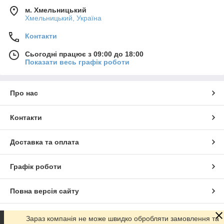
м. Хмельницький
Хмельницький, Україна
Контакти
Сьогодні працює з 09:00 до 18:00
Показати весь графік роботи
Про нас
Контакти
Доставка та оплата
Графік роботи
Повна версія сайту
Сайт створено на маркетплейсі
Prom.ua
Зараз компанія не може швидко обробляти замовлення та