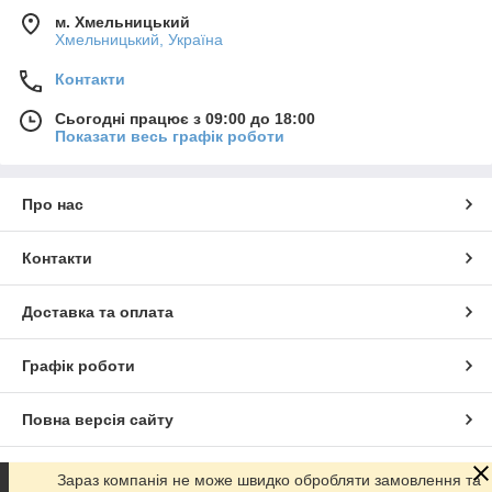
м. Хмельницький
Хмельницький, Україна
Контакти
Сьогодні працює з 09:00 до 18:00
Показати весь графік роботи
Про нас
Контакти
Доставка та оплата
Графік роботи
Повна версія сайту
Сайт створено на маркетплейсі
Prom.ua
Зараз компанія не може швидко обробляти замовлення та