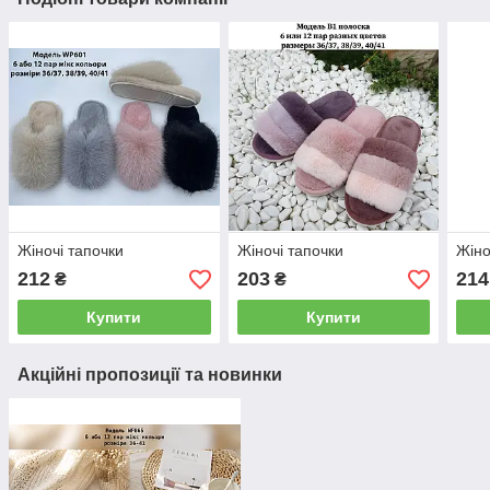
Жіночі тапочки
Жіночі тапочки
Жіно
212
203
214
₴
₴
Купити
Купити
Акційні пропозиції та новинки