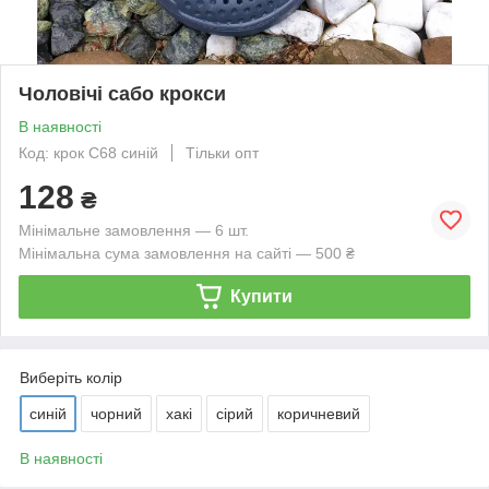
Чоловічі сабо крокси
В наявності
Код: крок С68 синій
Тільки опт
128
₴
Мінімальне замовлення — 6 шт.
Мінімальна сума замовлення на сайті — 500 ₴
Купити
Виберіть колір
синій
чорний
хакі
сірий
коричневий
В наявності