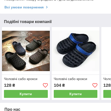
Всі умови повернення
Подібні товари компанії
Чоловічі сабо крокси
Чоловічі сабо крокси
Чоло
128
104
128
₴
₴
Купити
Купити
Про нас