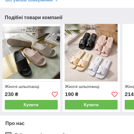
Подібні товари компанії
Жіночі шльопанці
Жіночі шльопанці
Жіно
230
190
214
₴
₴
Купити
Купити
Про нас