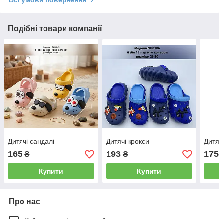
Подібні товари компанії
Дитячі сандалі
Дитячі крокси
Дитя
165
193
175
₴
₴
Купити
Купити
Про нас