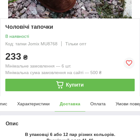
Чоловічі тапочки
В наявності
Код: тапки Jomix MU8768
Тільки опт
233
₴
Мінімальне замовлення — 6 шт.
Мінімальна сума замовлення на сайті — 500 ₴
Купити
пис
Характеристики
Доставка
Оплата
Умови пове
Опис
В упаковці 6 або 12 пар різних кольорів.