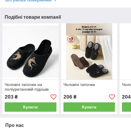
Подібні товари компанії
Чоловічі тапочки на
Чоловічі тапочки
Чоло
поліуретановій підошві
203
206
204
₴
₴
Купити
Купити
Про нас