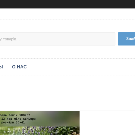
Зна
Ы
О НАС