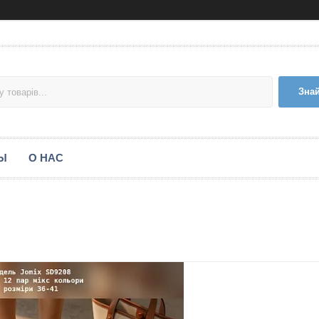
Зна
Ы
О НАС