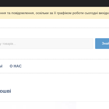
ня та повідомлення, оскільки за її графіком роботи сьогодні вихі
Зна
Ы
О НАС
дошві