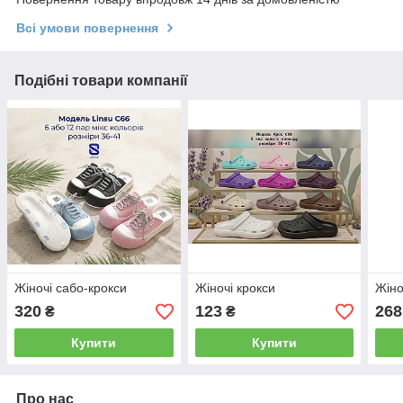
Всі умови повернення
Подібні товари компанії
Жіночі сабо-крокси
Жіночі крокси
Жіно
320
123
268
₴
₴
Купити
Купити
Про нас