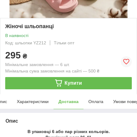
Жіночі шльопанці
В наявності
Код: шльопки YZ212
Тільки опт
295
₴
Мінімальне замовлення — 6 шт.
Мінімальна сума замовлення на сайті — 500 ₴
Купити
пис
Характеристики
Доставка
Оплата
Умови пове
Опис
В упаковці 6 або пар різних кольорів.