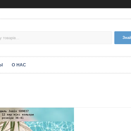
Зна
Ы
О НАС