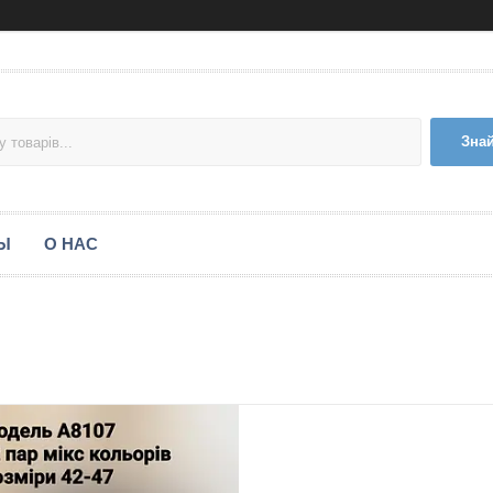
Зна
Ы
О НАС