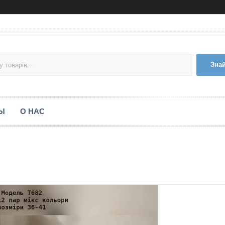
Зна
Ы
О НАС