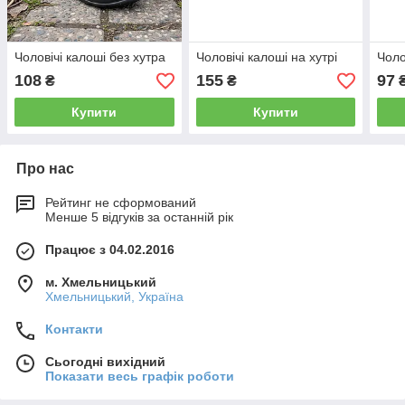
Чоловічі калоші без хутра
Чоловічі калоші на хутрі
Чоло
108
155
97
₴
₴
Купити
Купити
Про нас
Рейтинг не сформований
Менше 5 відгуків за останній рік
Працює з 04.02.2016
м. Хмельницький
Хмельницький, Україна
Контакти
Сьогодні вихідний
Показати весь графік роботи