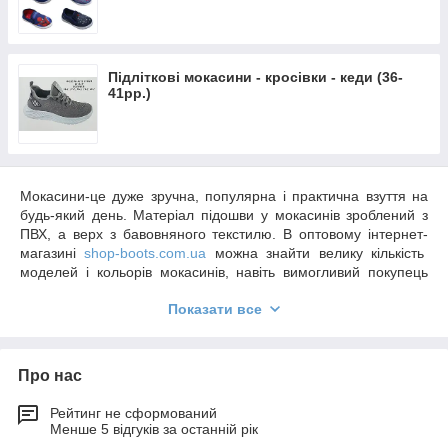
Підліткові мокасини - кросівки - кеди (36-
41рр.)
Мокасини-це дуже зручна, популярна і практична взуття на
будь-який день. Матеріал підошви у мокасинів зроблений з
ПВХ, а верх з бавовняного текстилю. В оптовому інтернет-
магазині
shop-boots.com.ua
можна знайти велику кількість
моделей і кольорів мокасинів, навіть вимогливий покупець
буде задоволений покупкою.
Показати все
Кілька років тому, мокасини ставилися до спортивної
тематики. Сьогодні ця спортивна взуття вступила в звичний
побут на стільки сильно, що сприймається як частина іміджу.
Про нас
Хотелось отметить, что кеды и мокасины перестали
быть мужской обувью. Все чаще женщины или
Рейтинг не сформований
девушки с удовольствием заменяют изысканные
Менше 5 відгуків за останній рік
шпильки на практические и стильные слипоны. Так как